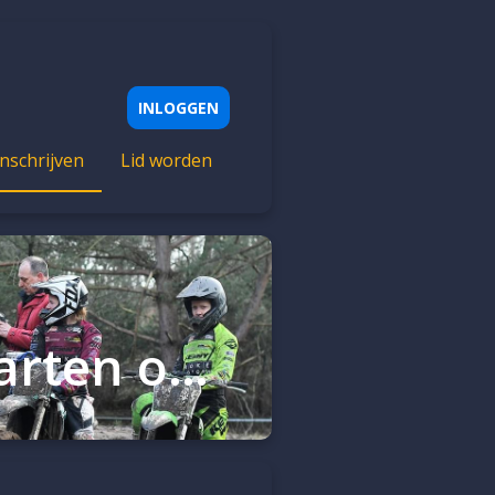
INLOGGEN
Inschrijven
Lid worden
Training 9-5-2026 (let op we starten om 09:00 uur!)