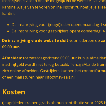
Inschrijven is alleen online mogelijk via de website. Dit vo
kantine. Als je van te voren online inschrijft, hoef je je al
kantine.
De inschrijving voor (jeugd)leden opent maandag 1 
De inschrijving voor gast-rijders opent donderdag 
De inschrijving via de website sluit
voor iedereen op
za
09.00 uur.
Afmelden:
tot zaterdagochtend 09.00 uur kun je afmelden
inschrijfgeld wordt niet terug betaald. Tenzij SALZ de trai
zich online afmelden. Gastrijders kunnen het contactformu
of een mail sturen naar info@msv-salz.nl
Kosten
(Jeugd)leden trainen gratis als hun contributie voor 2025 is