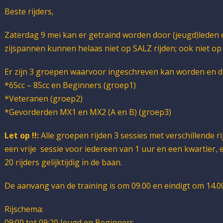
Beste rijders,
Zaterdag 9 mei kan er getraind worden door (jeugd)leden 
zijspannen kunnen helaas niet op SALZ rijden; ook niet op
Er zijn 3 groepen waarvoor ingeschreven kan worden en die
*65cc – 85cc en Beginners (groep1)
*Veteranen (groep2)
*Gevorderden MX1 en MX2 (A en B) (groep3)
Let op !!:
Alle groepen rijden 3 sessies met verschillende ri
een vrije sessie voor iedereen van 1 uur en een kwartier
20 rijders gelijktijdig in de baan.
De aanvang van de training is om 09.00 en eindigt om 14.0
Rijschema:
09:00 tot 09:20 Jeugd en Beginners